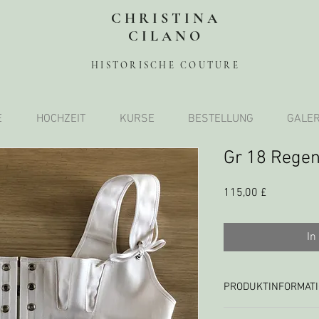
CHRISTINA
CILANO
HISTORISCHE COUTURE
E
HOCHZEIT
KURSE
BESTELLUNG
GALER
Gr 18 Rege
Preis
115,00 £
In
PRODUKTINFORMAT
Baumwollcoutil