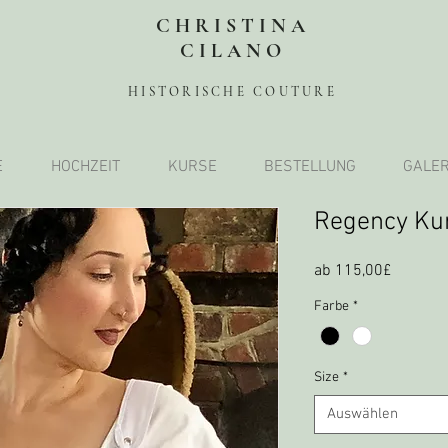
CHRISTINA
CILANO
HISTORISCHE COUTURE
E
HOCHZEIT
KURSE
BESTELLUNG
GALER
Regency Ku
Sale-
ab
115,00£
Preis
Farbe
*
Size
*
Auswählen