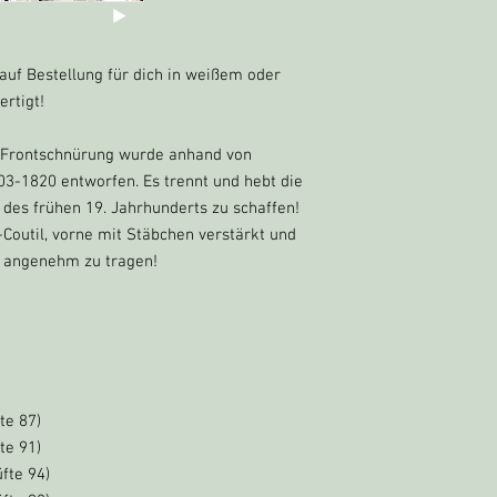
personalisierte Bestell
Unterwäsche und Korset
Rückgabebedingungen
uf Bestellung für dich in weißem oder
Käufer sind für die R
der Artikel nicht im O
rtigt!
trägt der Käufer den W
t Frontschnürung wurde anhand von
803-1820 entworfen. Es trennt und hebt die
 des frühen 19. Jahrhunderts zu schaffen!
outil, vorne mit Stäbchen verstärkt und
r angenehm zu tragen!
te 87)
te 91)
üfte 94)